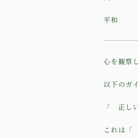
平和
心を観察
以下のガ
「 正し
これは「