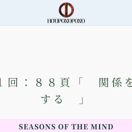
１回：８８頁「 関係
する 」