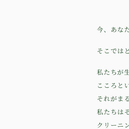
今、あな
そこでは
私たちが
こころと
それがま
私たちは
クリーニ