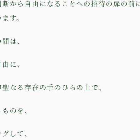
判断から自由になることへの招待の扉の前
います。
つ間は、
自由に、
神聖なる存在の手のひらの上で、
るものを、
ングして、