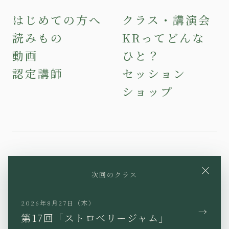
はじめての方へ
クラス・講演会
読みもの
KRってどんな
動画
ひと？
認定講師
セッション
ショップ
YouTube
Instagram
Facebook
×
次回のクラス
X
TikTok
LINE
2026年8月27日（木）
→
第17回「ストロベリージャム」