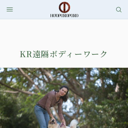
内
容
を
ス
キ
KR遠隔ボディーワーク
ッ
プ