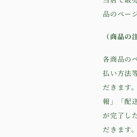
品のペー
（商品の
各商品の
払い方法
だきます
報」「配
が完了し
だきます