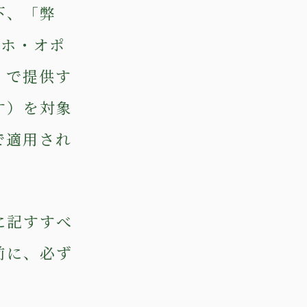
下、「弊
Hホ・オポ
）で提供す
す）を対象
で適用され
に記すすべ
前に、必ず