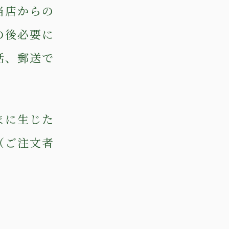
当店からの
の後必要に
話、郵送で
まに生じた
（ご注文者