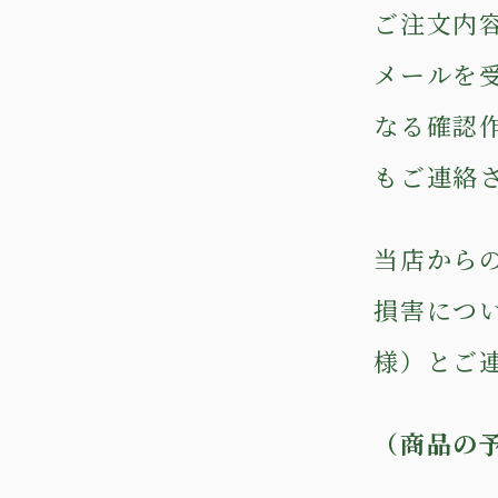
ご注文内
メールを
なる確認
もご連絡
当店から
損害につ
様）とご
（商品の