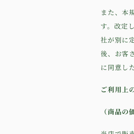
また、本
す。改定
社が別に
後、お客
に同意し
ご利用上
（商品の
当店で販