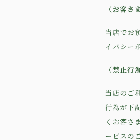
（お客さ
当店でお
イバシー
（禁止行
当店のご
行為が下
くお客さ
ービスの