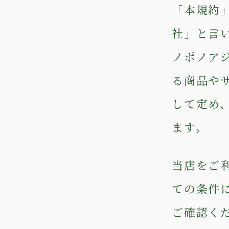
「本規約
社」と言
ノポノア
る商品や
して定め
ます。
当店をご
ての条件
ご確認く