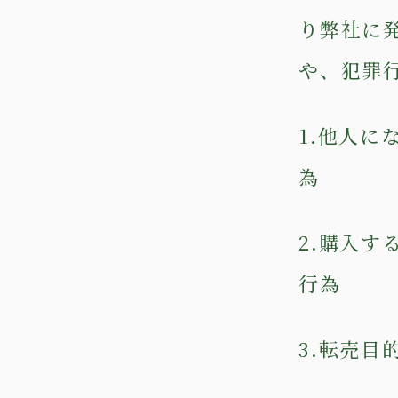
り弊社に
や、犯罪
1.他人
為
2.購入
行為
3.転売