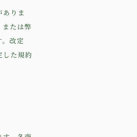
がありま
、または弊
す。改定
定した規約
ます。各商