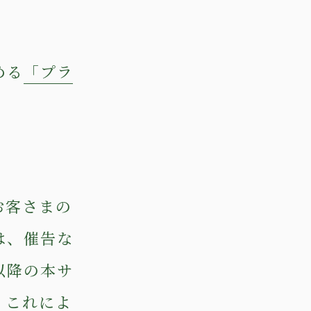
める
「プラ
お客さまの
は、催告な
以降の本サ
、これによ