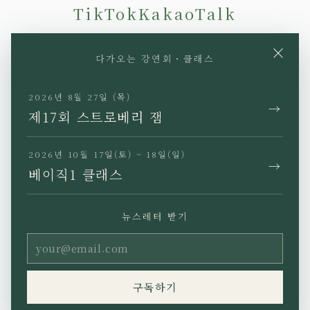
TikTok
KakaoTalk
×
다가오는 강연회・클래스
2026년 8월 27일 (목)
→
JP
EN
KR
TW
제17회 스트로베리 잼
2026년 10월 17일(토) ~ 18일(일)
→
베이직1 클래스
개인정보 처리방침
특정상거래법에 근거한 표기
뉴스레터 받기
이용약관
Copyright (C) Ho’oponopono
구독하기
Asia All rights reserved.