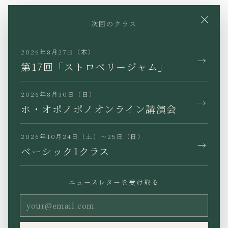
YouTube
Instagram
Facebook
×
次回のクラス
X
TikTok
LINE
2026年8月27日（木）
→
第17回「ストロベリージャム」
2026年8月30日（日）
→
JP
EN
KR
TW
ホ・オポノポノオンライン講演会
2026年10月24日（土）〜25日（日）
→
ベーシック1クラス
プライバシーポリシー
特定商取引法に基づく表記
ニュースレターを受け取る
利用規約
Copyright (C) Ho’oponopono