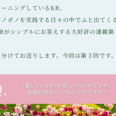
リーニングしているKR。
ポノポノを実践する日々の中でふと出てく
KRがシンプルにお答えする大好評の連載第
に分けてお送りします。今回は第３回です