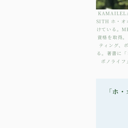
KAMAILE
SITH ホ
けている。M
資格を取得。
ティング
、
る。著書に
「
ポノライフ
「ホ・