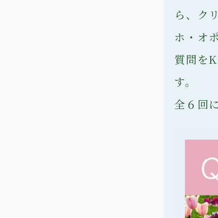
ら、ク
ホ・オ
質問を
す。
全６回