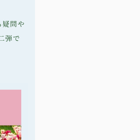
る疑問や
二弾で
。