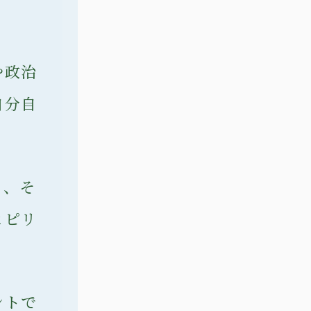
。
や政治
自分自
る、そ
ヒピリ
ントで