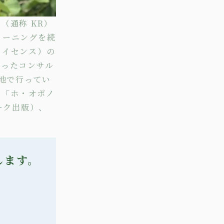
チ（通称 KR）
リーニングを続
ライセンス）の
使った
コンサル
地で行ってい
」
「ホ・オポノ
ーク出版）、
します。