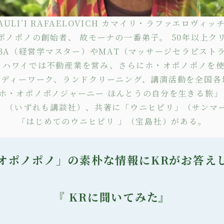
LAULI’I RAFAELOVICH カマイリ・ラファエロヴィッ
・オポノポノの創始者、 故モーナの一番弟子。 50年以上ク
BA（経営学マスター）やMAT（マッサージセラピスト
 ハワイでは不動産業を営み、さらにホ・オポノポノを
ボディーワーク
、
ランドクリーニング
、講演活動を全国各
ホ・オポノポノジャーニー ほんとうの自分を生きる旅
」
（いずれも講談社）、共著に
「ウニヒピリ」
（サンマ
「はじめてのウニヒピリ 」
（宝島社）がある。
オポノポノ」の素朴な情報にKRがお答え
『 KRに聞いてみた』