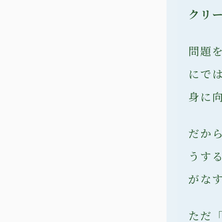
クリ
問題
にで
身に
だか
うす
がな
ただ