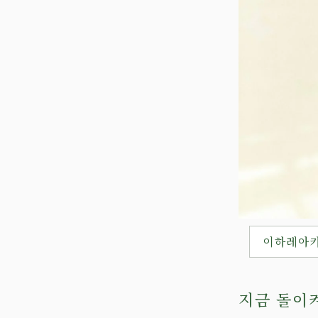
이하레아카
지금 돌이켜