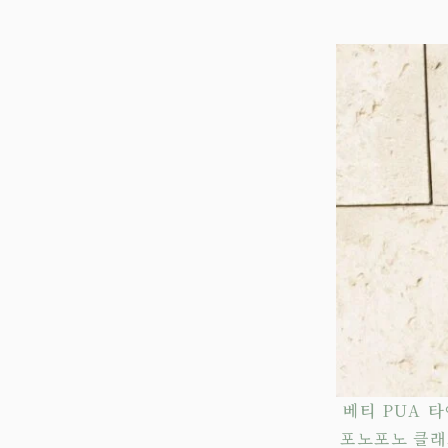
베티 PUA 타
포노포노 클래