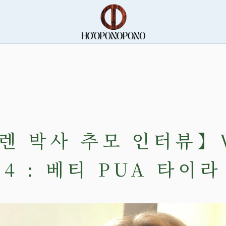
렌 박사 추모 인터뷰】V
4 : 베티 PUA 타이라