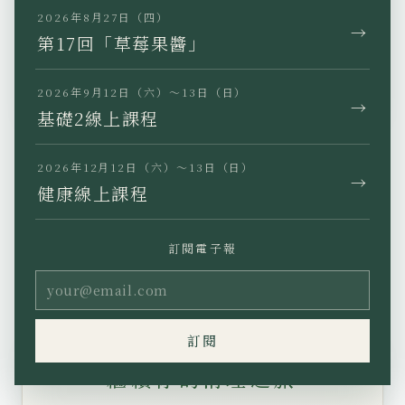
2026年8月27日（四）
→
第17回「草莓果醬」
查看其他課程・活動 →
2026年9月12日（六）～13日（日）
→
基礎2線上課程
2026年12月12日（六）～13日（日）
→
← 上一篇
下一篇 →
健康線上課程
修・藍博士訪談 一覽
訂閱電子報
訂閱
繼續你的清理之旅