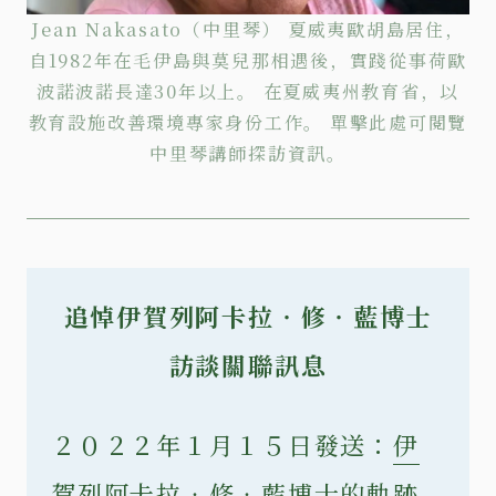
Jean Nakasato（中里琴） 夏威夷歐胡島居住，
自1982年在毛伊島與莫兒那相遇後，實踐從事荷歐
波諾波諾長達30年以上。 在夏威夷州教育省，以
教育設施改善環境專家身份工作。
單擊
此處可閱覽
中里琴講師探訪資訊。
追悼伊賀列阿卡拉‧修‧藍博士
訪談關聯訊息
２０２２年１月１５日發送：
伊
賀列阿卡拉‧修‧藍博士的軌跡