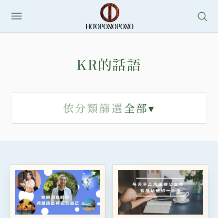
跳
至
主
要
KR的話語
內
容
依分類篩選
全部
▾