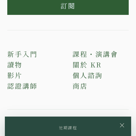
訂閱
新手入門
課程・演講會
讀物
關於 KR
影片
個人諮詢
認證講師
商店
×
近期課程
YouTube
Instagram
Facebook