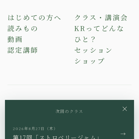
はじめての方へ
クラス・講演会
読みもの
KRってどんな
動画
ひと？
認定講師
セッション
ショップ
YouTube
Instagram
Facebook
×
次回のクラス
X
TikTok
LINE
2026年8月27日（木）
→
第17回「ストロベリージャム」