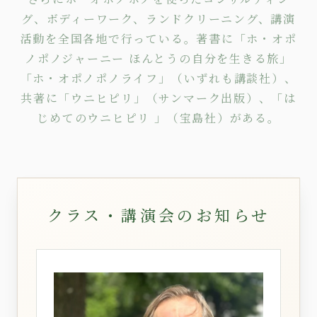
グ
、
ボディーワーク
、
ランドクリーニング
、講演
活動を全国各地で行っている。著書に
「ホ・オポ
ノポノジャーニー ほんとうの自分を生きる旅」
「ホ・オポノポノライフ」
（いずれも講談社）、
共著に
「ウニヒピリ」
（サンマーク出版）、
「は
じめてのウニヒピリ 」
（宝島社）がある。
クラス・講演会のお知らせ