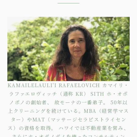
KAMAILELAULI’I RAFAELOVICH カマイリ・
ラファエロヴィッチ（通称 KR） SITH ホ・オポ
ノポノの創始者、 故モーナの一番弟子。 50年以
上クリーニングを続けている。MBA（経営学マス
ター）やMAT（マッサージセラピストライセン
ス）の資格を取得。 ハワイでは不動産業を営み、
さらにホ・オポノポノを使った
コンサルティン