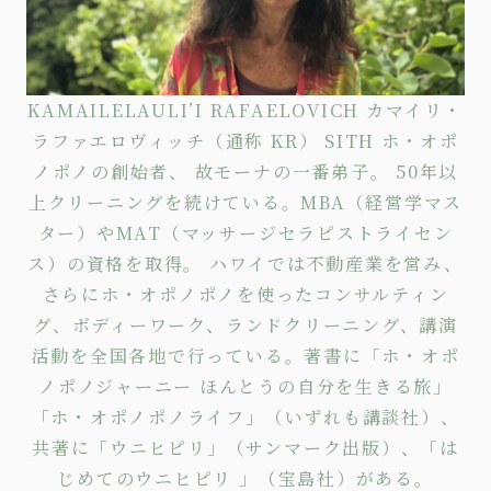
KAMAILELAULI’I RAFAELOVICH カマイリ・
ラファエロヴィッチ（通称 KR） SITH ホ・オポ
ノポノの創始者、 故モーナの一番弟子。 50年以
上クリーニングを続けている。MBA（経営学マス
ター）やMAT（マッサージセラピストライセン
ス）の資格を取得。 ハワイでは不動産業を営み、
さらにホ・オポノポノを使った
コンサルティン
グ
、
ボディーワーク
、
ランドクリーニング
、講演
活動を全国各地で行っている。著書に
「ホ・オポ
ノポノジャーニー ほんとうの自分を生きる旅」
「ホ・オポノポノライフ」
（いずれも講談社）、
共著に
「ウニヒピリ」
（サンマーク出版）、
「は
じめてのウニヒピリ 」
（宝島社）がある。