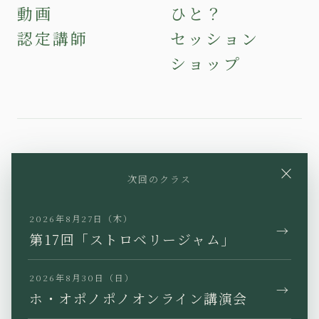
動画
ひと？
認定講師
セッション
ショップ
YouTube
Instagram
Facebook
×
次回のクラス
X
TikTok
LINE
2026年8月27日（木）
→
第17回「ストロベリージャム」
2026年8月30日（日）
→
JP
EN
KR
TW
ホ・オポノポノオンライン講演会