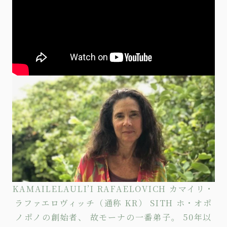
KAMAILELAULI’I RAFAELOVICH カマイリ・
ラファエロヴィッチ（通称 KR） SITH ホ・オポ
ノポノの創始者、 故モーナの一番弟子。 50年以