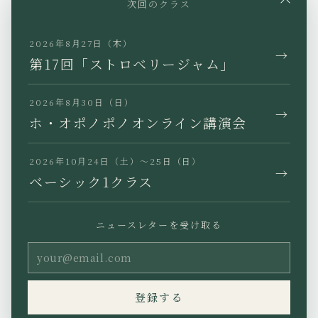
次回のクラス
X
TikTok
LINE
2026年8月27日（木）
→
第17回「ストロベリージャム」
2026年8月30日（日）
→
JP
EN
KR
TW
ホ・オポノポノオンライン講演会
2026年10月24日（土）〜25日（日）
→
ベーシック1クラス
プライバシーポリシー
特定商取引法に基づく表記
ニュースレターを受け取る
利用規約
Copyright (C) Ho’oponopono
登録する
Asia All rights reserved.