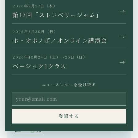
2026年8月27日（木）
→
第17回「ストロベリージャム」
２０２３年３月２８日配信：
Vol. 8：デボラ・ハレイワ・マン
2026年8月30日（日）
→
ホ・オポノポノオンライン講演会
ギス
2026年10月24日（土）〜25日（日）
→
ベーシック1クラス
２０２３年４月１１日配信：
Vol. 9：モミラニ・ラムストラム
ニュースレターを受け取る
２０２３年４月１８日配信：
Vol. 10：パトリシア・レオラ
登録する
ニ・ヒル