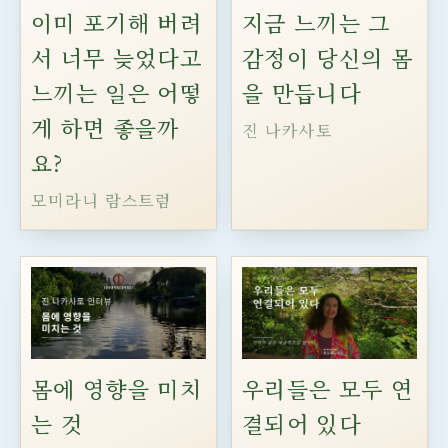
이미 포기해 버려
지금 느끼는 그
서 너무 늦었다고
감정이 당신의 몸
느끼는 일은 어떻
을 만듭니다
게 하면 좋을까
진 나카사토
요?
모미라니 람스트럼
몸에 영향을 미치
우리들은 모두 연
는 것
결되어 있다