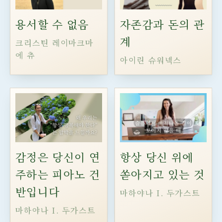
용서할 수 없음
자존감과 돈의 관
계
크리스틴 레이마크마
에 츄
아이린 슈워넥스
감정은 당신이 연
항상 당신 위에
주하는 피아노 건
쏟아지고 있는 것
반입니다
마하야나 I. 두가스트
마하야나 I. 두가스트