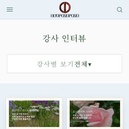
콘
텐
츠
로
강사 인터뷰
바
로
강사별 보기
전체
▾
가
기