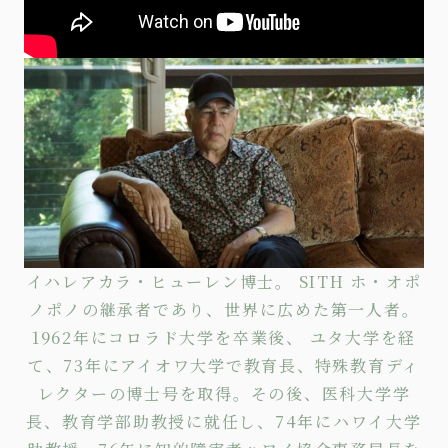
イハレアカラ・ヒューレン博士。 SITH ホ・オポ
ノポノの継承者であり、世界に広めた第一人者。
1962年にコロラド大学を卒業後、 ユタ大学を経
て、73年にアイオワ大学で教育長、特殊教育ディ
レクターの博士号を取得。その後、医科大学学
長、教育学部助教授に就任し、74年にハワイ大学