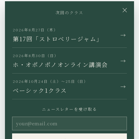
YouTube
Instagram
Facebook
×
次回のクラス
X
TikTok
LINE
2026年8月27日（木）
→
第17回「ストロベリージャム」
2026年8月30日（日）
→
JP
EN
KR
TW
ホ・オポノポノオンライン講演会
2026年10月24日（土）〜25日（日）
→
ベーシック1クラス
プライバシーポリシー
特定商取引法に基づく表記
ニュースレターを受け取る
利用規約
Copyright (C) Ho’oponopono