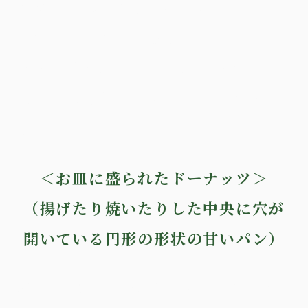
をクリーニングする機会として抱い
ていくことができます。
どんな時も、自分自身、つまり内な
る家族の関係に目を向けていきま
す。
＜お皿に盛られたドーナッツ＞
（揚げたり焼いたりした中央に穴が
開いている円形の形状の甘いパン）
SITH®のツールとして＜お皿に盛ら