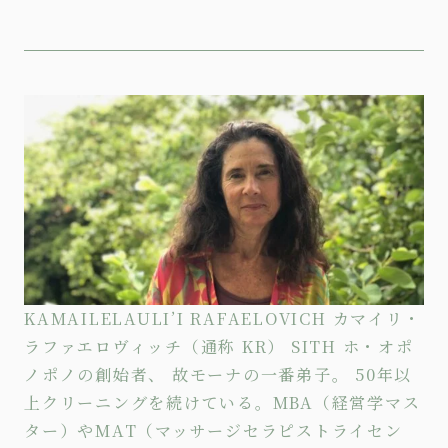
KAMAILELAULI’I RAFAELOVICH カマイリ・
ラファエロヴィッチ（通称 KR） SITH ホ・オポ
ノポノの創始者、 故モーナの一番弟子。 50年以
上クリーニングを続けている。MBA（経営学マス
ター）やMAT（マッサージセラピストライセン