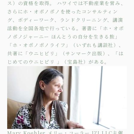
ス）の資格を取得。 ハワイでは不動産業を営み、
さらにホ・オポノポノを使った
コンサルティン
グ
、
ボディーワーク
、
ランドクリーニング
、講演
活動を全国各地で行っている。著書に
「ホ・オポ
ノポノジャーニー ほんとうの自分を生きる旅」
「ホ・オポノポノライフ」
（いずれも講談社）、
共著に
「ウニヒピリ」
（サンマーク出版）、
「は
じめてのウニヒピリ 」
（宝島社）がある。
Mary Koehler メリー・コーラー IZI LLC主催