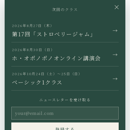
YouTube
Instagram
Facebook
×
次回のクラス
X
TikTok
LINE
2026年8月27日（木）
→
第17回「ストロベリージャム」
2026年8月30日（日）
→
JP
EN
KR
TW
ホ・オポノポノオンライン講演会
2026年10月24日（土）〜25日（日）
→
ベーシック1クラス
プライバシーポリシー
特定商取引法に基づく表記
ニュースレターを受け取る
利用規約
Copyright (C) Ho’oponopono
登録する