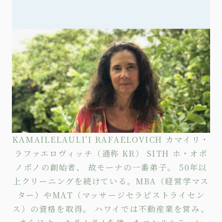
KAMAILELAULI’I RAFAELOVICH カマイリ・
ラファエロヴィッチ（通称 KR） SITH ホ・オポ
ノポノの創始者、 故モーナの一番弟子。 50年以
上クリーニングを続けている。MBA（経営学マス
ター）やMAT（マッサージセラピストライセン
ス）の資格を取得。 ハワイでは不動産業を営み、