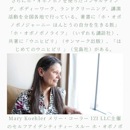
さらにホ・オポノポノを使った
コンサルティン
グ
、
ボディーワーク
、
ランドクリーニング
、講演
活動を全国各地で行っている。著書に
「ホ・オポ
ノポノジャーニー ほんとうの自分を生きる旅」
「ホ・オポノポノライフ」
（いずれも講談社）、
共著に
「ウニヒピリ」
（サンマーク出版）、
「は
じめてのウニヒピリ 」
（宝島社）がある。
Mary Koehler メリー・コーラー IZI LLC主催
のセルフアイデンティティー スルー ホ・オポノポ