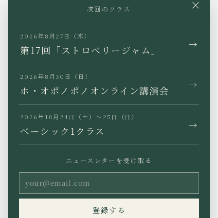
YouTube
Instagram
Facebook
×
次回のクラス
X
TikTok
LINE
2026年8月27日（木）
→
第17回「ストロベリージャム」
2026年8月30日（日）
→
JP
EN
KR
TW
ホ・オポノポノオンライン講演会
2026年10月24日（土）〜25日（日）
→
ベーシック1クラス
プライバシーポリシー
特定商取引法に基づく表記
ニュースレターを受け取る
利用規約
Copyright (C) Ho’oponopono
登録する
Asia All rights reserved.