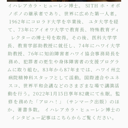
イハレアカラ・ヒューレン博士。 SITH ホ・オポ
ノポノの継承者であり、世界に広めた第一人者。
1962年にコロラド大学を卒業後、 ユタ大学を経
て、73年にアイオワ大学で教育長、特殊教育ディ
レクターの博士号を取得。その後、医科大学学
長、教育学部助教授に就任し、74年にハワイ大学
助教授、76年に知的障害者ハワイ協会事務局長を
務め、犯罪者の更生や身体障害者の支援プログラ
ムに取り組む。83年から87年までは、ハワイ州立
病院精神科スタッフとして活動。国際連合やユネ
スコ、世界平和会議などのさまざまな場で講演活
動を行う。2022年1月15日享年82歳にて永眠。監
修を務めた
「アロハ！」
（サンマーク出版）のほ
か、著書多数。 イハレアカラ・ヒューレン博士の
インタビュー記事は
こちら
からご覧ください。