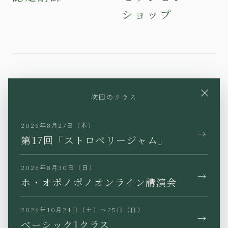
ショップ
YouTube
Instagram
Facebook
×
次回のクラス
X
TikTok
LINE
2026年8月27日（木）
→
第17回「ストロベリージャム」
2026年8月30日（日）
→
JP
EN
KR
TW
ホ・オポノポノオンライン講演会
2026年10月24日（土）〜25日（日）
→
ベーシック1クラス