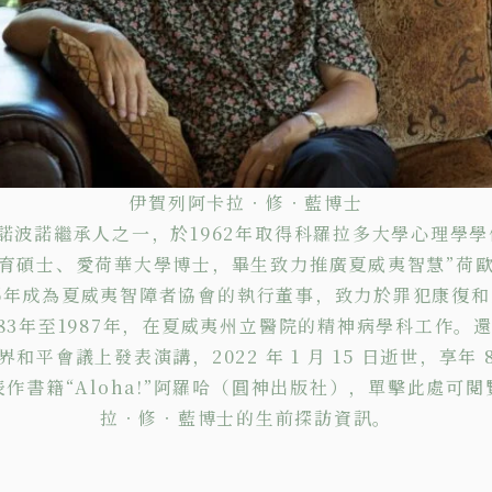
伊賀列阿卡拉‧修‧藍博士
波諾波諾繼承人之一，於1962年取得科羅拉多大學心理學
育碩士、愛荷華大學博士，畢生致力推廣夏威夷智慧”荷
976年成為夏威夷智障者協會的執行董事，致力於罪犯康復
1983年至1987年，在夏威夷州立醫院的精神病學科工作。
和平會議上發表演講，2022 年 1 月 15 日逝世，享年 
表作書籍
“Aloha!”阿羅哈
（圓神出版社），
單擊
此處可閱
拉‧修‧藍博士的生前探訪資訊。