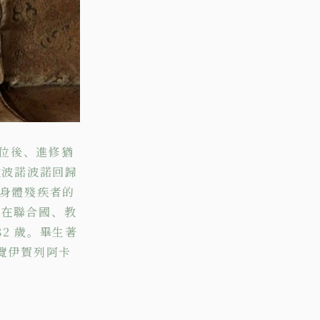
學位後、進修猶
歐波諾波諾回歸
和身體殘疾者的
還在聯合國、教
82 歲。畢生著
覽伊賀列阿卡