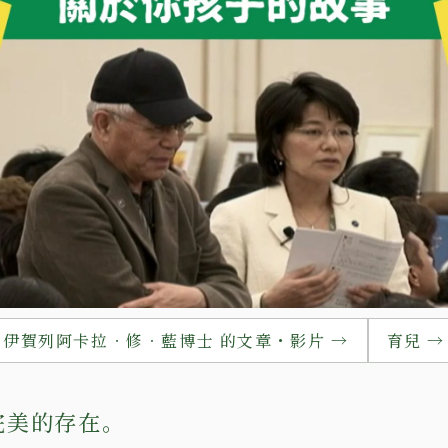
伊賀列阿卡拉‧修‧藍博士 的文章・影片 →
育兒 →
完美的存在。