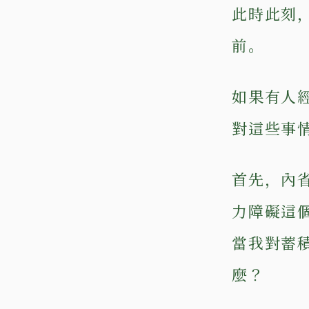
此時此刻
前。
如果有人
對這些事
首先，內
力障礙這
當我對蓄
麼？