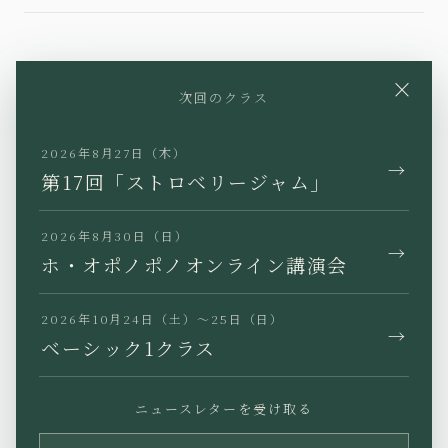
YouTube
Instagram
Facebook
×
次回のクラス
X
TikTok
LINE
2026年8月27日（木）
→
第17回「ストロベリージャム」
2026年8月30日（日）
→
JP
EN
KR
TW
ホ・オポノポノオンライン講演会
2026年10月24日（土）〜25日（日）
→
ベーシック1クラス
プライバシーポリシー
特定商取引法に基づく表記
ニュースレターを受け取る
利用規約