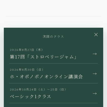
YouTube
Instagram
Facebook
×
次回のクラス
X
TikTok
LINE
2026年8月27日（木）
→
第17回「ストロベリージャム」
2026年8月30日（日）
→
JP
EN
KR
TW
ホ・オポノポノオンライン講演会
2026年10月24日（土）〜25日（日）
→
ベーシック1クラス