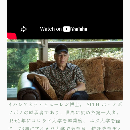
イハレアカラ・ヒューレン博士。 SITH ホ・オポ
ノポノの継承者であり、世界に広めた第一人者。
1962年にコロラド大学を卒業後、 ユタ大学を経
て、73年にアイオワ大学で教育長、特殊教育ディ