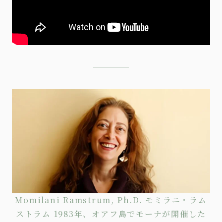
Momilani Ramstrum, Ph.D. モミラニ・ラム
ストラム 1983年、オアフ島でモーナが開催した