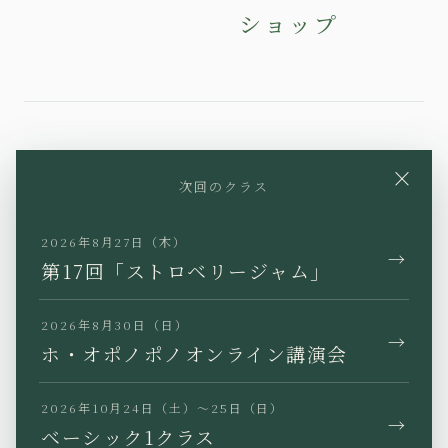
ショップ
YouTube
Instagram
Facebook
×
次回のクラス
X
TikTok
LINE
2026年8月27日（木）
→
第17回「ストロベリージャム」
2026年8月30日（日）
→
JP
EN
KR
TW
ホ・オポノポノオンライン講演会
2026年10月24日（土）〜25日（日）
→
ベーシック1クラス