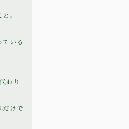
こと。
っている
代わり
れだけで