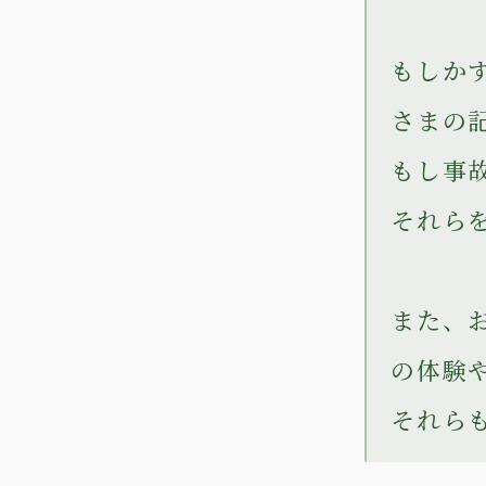
もしか
さまの
もし事
それら
また、
の体験や
それら