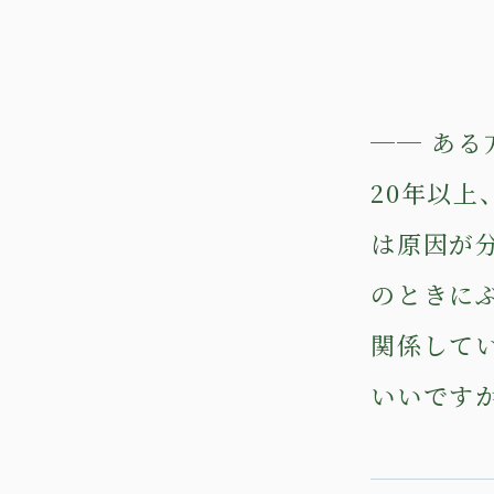
── あ
20年以上
は原因が
のときに
関係して
いいです