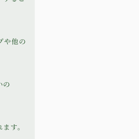
プや他の
いの
れます。