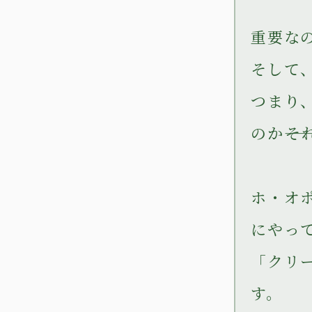
重要な
そして
つまり
のか――
ホ・オ
にやっ
「クリ
す。