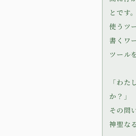
とです
使うツ
書くワ
ツール
「わた
か？」
その問
神聖な