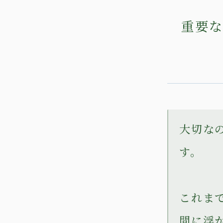
重要な
大切な
す。
これま
間に浮