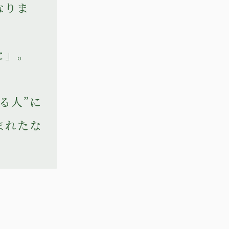
なりま
と」。
る人”に
まれたな