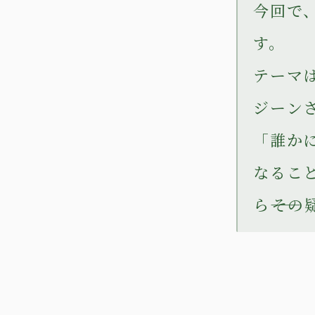
今回で
す。
テーマ
ジーン
「誰か
なるこ
ら――そ