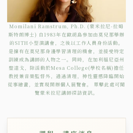
Momilani Ramstrum, Ph.D. (蒙米拉尼-拉姆
斯特朗博士) 自1983年在歐胡島參加由莫兒那舉辦
的SITH小型演講會，之後以工作人員身份活動。
是擁有在莫兒那身邊學習清理的機會，並接受特定
訓練成為講師的人物之一。同時，在加利福尼亞州
聖達戈，除活動於Mesa College(學校名稱)擔任
教授兼音樂監督外，通過清理，神性靈感降臨開始
從事繪畫，並實現開辦個人展覽會。
單擊
此處可閱
覽蒙米拉尼講師探訪資訊。