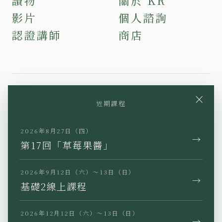
讀物
關於 KR
影片
個人諮詢
認證講師
商店
×
近期課程
YouTube
Instagram
Facebook
TikTok
LINE
2026年8月27日（四）
→
第17回「草莓果醬」
2026年9月12日（六）～13日（日）
→
基礎2線上課程
JP
EN
KR
TW
2026年12月12日（六）～13日（日）
→