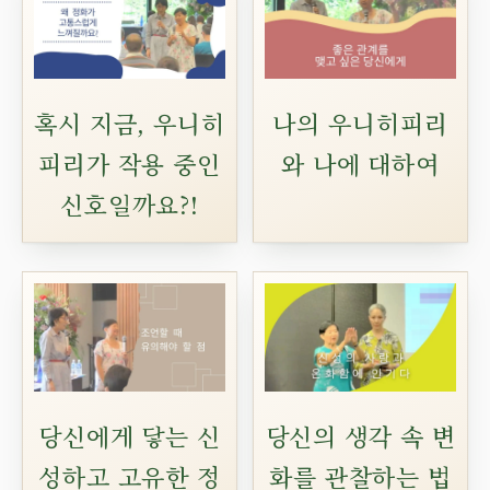
혹시 지금, 우니히
나의 우니히피리
피리가 작용 중인
와 나에 대하여
신호일까요?!
당신에게 닿는 신
당신의 생각 속 변
성하고 고유한 정
화를 관찰하는 법