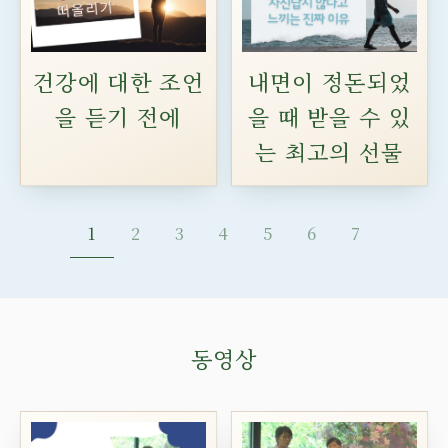
건강에 대한 조언
내면이 정돈되었
을 듣기 전에
을 때 받을 수 있
는 최고의 선물
1
2
3
4
5
6
7
동영상