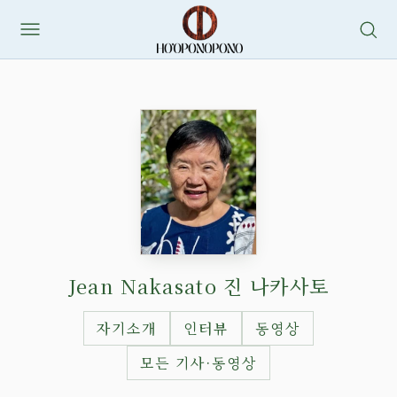
콘
텐
츠
로
바
로
가
기
Jean Nakasato 진 나카사토
자기소개
인터뷰
동영상
모든 기사·동영상