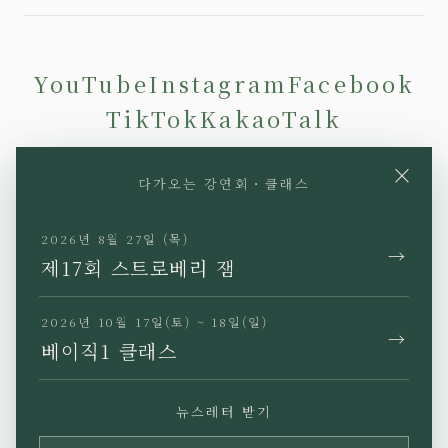
YouTube
Instagram
Facebook
TikTok
KakaoTalk
×
다가오는 강연회・클래스
2026년 8월 27일 (목)
→
JP
EN
KR
TW
제17회 스트로베리 잼
2026년 10월 17일(토) ~ 18일(일)
→
베이직1 클래스
개인정보 처리방침
특정상거래법에 근거한 표기
뉴스레터 받기
이용약관