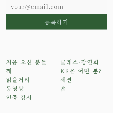
등록하기
처음 오신 분들
클래스·강연회
께
KR은 어떤 분?
읽을거리
세션
동영상
숍
인증 강사