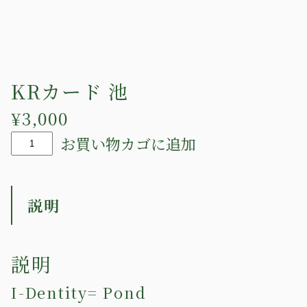
KRカード 池
¥
3,000
K
お買い物カゴに追加
R
カ
説明
ー
ド
説明
池
個
I-Dentity= Pond