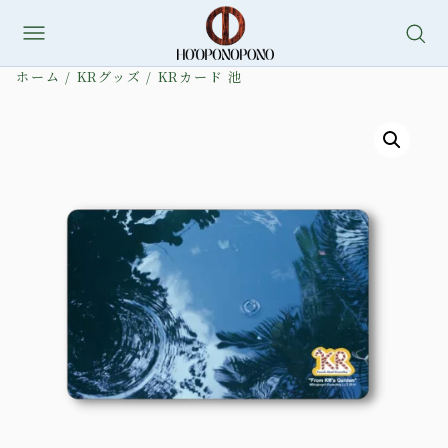
内
容
ホーム
/
KRグッズ
/ KRカード 池
を
ス
キ
ッ
プ