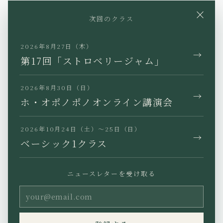
YouTube
Instagram
Facebook
×
次回のクラス
X
TikTok
LINE
2026年8月27日（木）
→
第17回「ストロベリージャム」
2026年8月30日（日）
→
JP
EN
KR
TW
ホ・オポノポノオンライン講演会
2026年10月24日（土）〜25日（日）
→
ベーシック1クラス
プライバシーポリシー
特定商取引法に基づく表記
ニュースレターを受け取る
利用規約
Copyright (C) Ho’oponopono