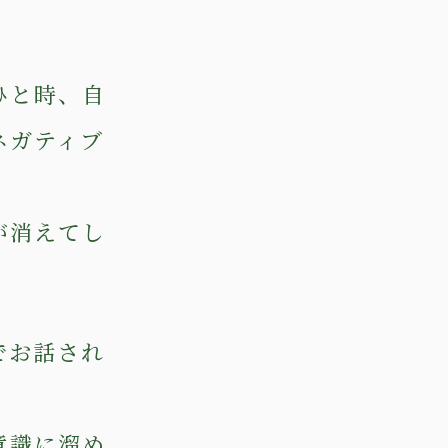
ひと時、自
ネガティブ
が消えてし
でお話され
意識に溜め