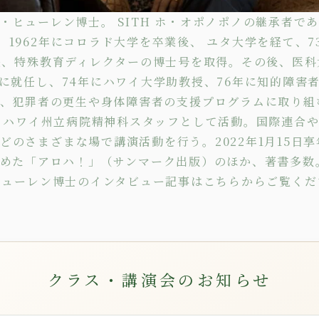
・ヒューレン博士。 SITH ホ・オポノポノの継承者で
。1962年にコロラド大学を卒業後、 ユタ大学を経て、7
長、特殊教育ディレクターの博士号を取得。その後、医科
に就任し、74年にハワイ大学助教授、76年に知的障害
、犯罪者の更生や身体障害者の支援プログラムに取り組
、ハワイ州立病院精神科スタッフとして活動。国際連合
どのさまざまな場で講演活動を行う。2022年1月15日享
めた
「アロハ！」
（サンマーク出版）のほか、著書多数
ヒューレン博士のインタビュー記事は
こちら
からご覧くだ
クラス・講演会のお知らせ