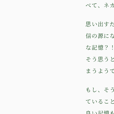
べて、ネ
思い出す
信の源に
な記憶？
そう思う
まうよう
もし、そ
ているこ
良い記憶