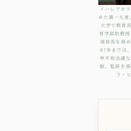
イハレアカラ
めた第一人者
大学で教育
育学部助教授
務局長を務め
87年までは
界平和会議な
眠。監修を務
ラ・