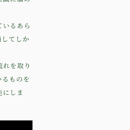
ているあら
通してしか
流れを取り
いるものを
能にしま