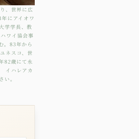
あり、世界に広
3年にアイオワ
大学学長、教
者ハワイ協会事
む。83年から
やユネスコ、世
年82歳にて永
。 イハレアカ
さい。