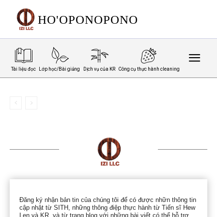
HO'OPONOPONO
Giới thiệu về Giảng viên SITH Ho'oponopono
Tài liệu đọc
Lớp học/Bài giảng
Dịch vụ của KR
Công cụ thực hành cleaning
Đăng ký nhận bản tin của chúng tôi để có được nhữn thông tin
cập nhật từ SITH, những thông điệp thực hành từ Tiến sĩ Hew
Len và KR, và từ trang blog với những bài viết có thể hỗ trợ