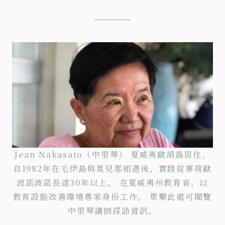
Jean Nakasato（中里琴） 夏威夷歐胡島居住，
自1982年在毛伊島與莫兒那相遇後，實踐從事荷歐
波諾波諾長達30年以上。 在夏威夷州教育省，以
教育設施改善環境專家身份工作。
單擊
此處可閱覽
中里琴講師探訪資訊。