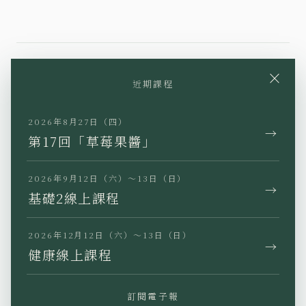
×
近期課程
YouTube
Instagram
Facebook
TikTok
LINE
2026年8月27日（四）
→
第17回「草莓果醬」
2026年9月12日（六）～13日（日）
→
基礎2線上課程
JP
EN
KR
TW
2026年12月12日（六）～13日（日）
→
健康線上課程
訂閱電子報
隱私權政策
特定商業交易法標示
使用條款