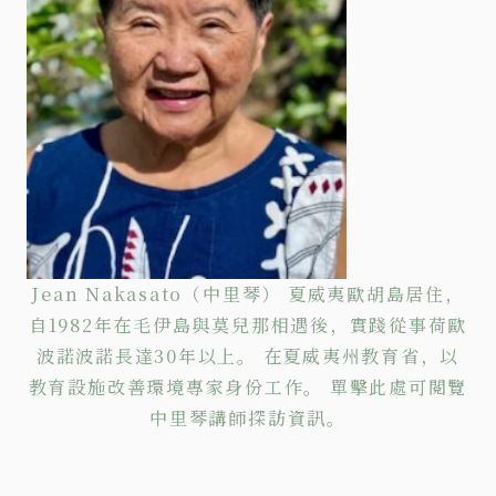
Jean Nakasato（中里琴） 夏威夷歐胡島居住，
自1982年在毛伊島與莫兒那相遇後，實踐從事荷歐
波諾波諾長達30年以上。 在夏威夷州教育省，以
教育設施改善環境專家身份工作。
單擊
此處可閱覽
中里琴講師探訪資訊。