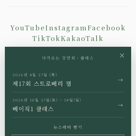
YouTube
Instagram
Facebook
TikTok
KakaoTalk
×
다가오는 강연회・클래스
2026년 8월 27일 (목)
→
JP
EN
KR
TW
제17회 스트로베리 잼
2026년 10월 17일(토) ~ 18일(일)
→
베이직1 클래스
개인정보 처리방침
특정상거래법에 근거한 표기
뉴스레터 받기
이용약관