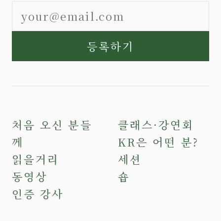
등록하기
처음 오신 분들
클래스·강연회
께
KR은 어떤 분?
읽을거리
세션
동영상
숍
인증 강사