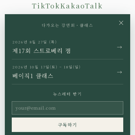
TikTok
KakaoTalk
×
다가오는 강연회・클래스
2026년 8월 27일 (목)
→
JP
EN
KR
TW
제17회 스트로베리 잼
2026년 10월 17일(토) ~ 18일(일)
→
베이직1 클래스
개인정보 처리방침
특정상거래법에 근거한 표기
뉴스레터 받기
이용약관
Copyright (C) Ho’oponopono
구독하기
Asia All rights reserved.