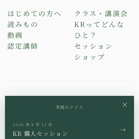
はじめての方へ
クラス・講演会
読みもの
KRってどんな
動画
ひと？
認定講師
セッション
ショップ
YouTube
Instagram
Facebook
×
次回のクラス
X
TikTok
LINE
2026 年 8 月 13 日
→
KR 個人セッション