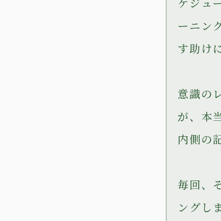
ケジュ
ーニン
す助け
意識の
が、本
内側の
毎回、
ングし