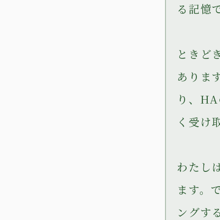
る記憶
ときど
ありま
り、H
く受け
わたし
ます。
ングす