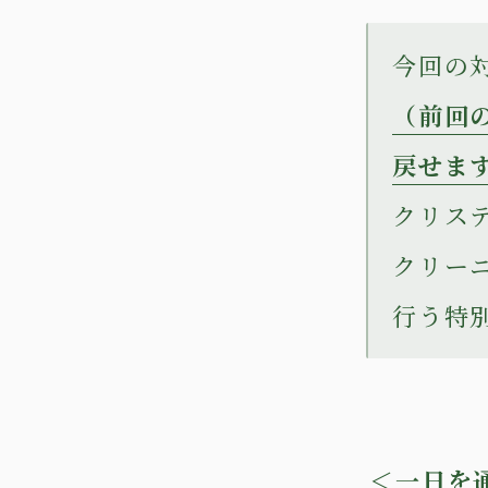
今回の
（前回
戻せま
クリス
クリー
行う特
＜一日を