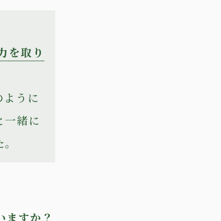
力を取り
のように
と一緒に
た。
いますか？