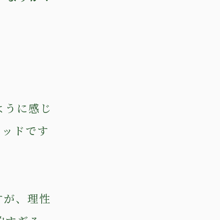
ように感じ
ソッドです
すが、理性