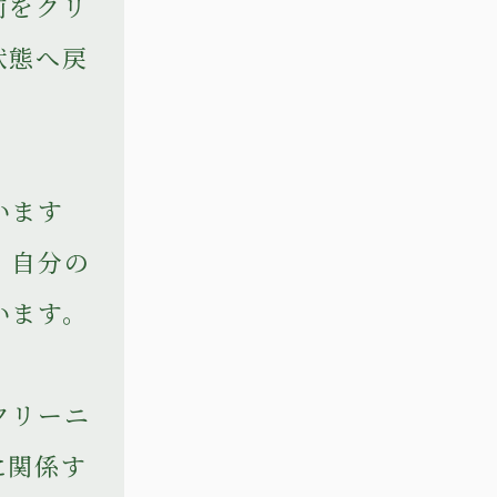
前をクリ
状態へ戻
います
、自分の
います。
クリーニ
に関係す