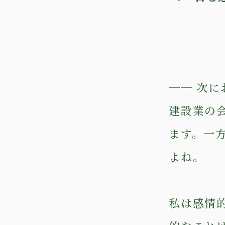
── 次
建設業の
ます。一
よね。
私は感情