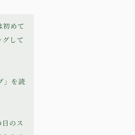
は初めて
ングして
プ」を読
の日のス