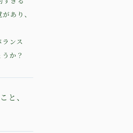
的すぎる
覚があり、
バランス
ょうか？
ること、