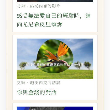
艾琳‧施沃内克的影片
感受無法愛自己的經驗時，請
向尤尼希皮里傾訴
艾琳‧施沃内克的訪談
你與金錢的對話