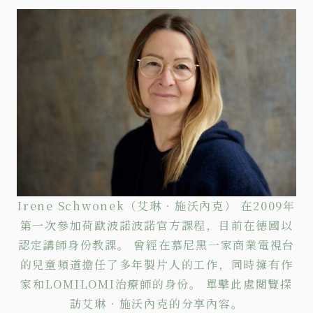
Irene Schwonek（艾琳‧施沃內克） 在2009年
第一次參加荷歐波諾波諾官方課程，目前在德國以
認定講師身份教課。 曾經在慕尼黑一家商業電視台
的兒童頻道擔任了多年製片人的工作，同時擁有作
家和LOMILOMI治療師的身份。
單擊
此處閱覽探
訪艾琳‧施沃內克的分享內容。