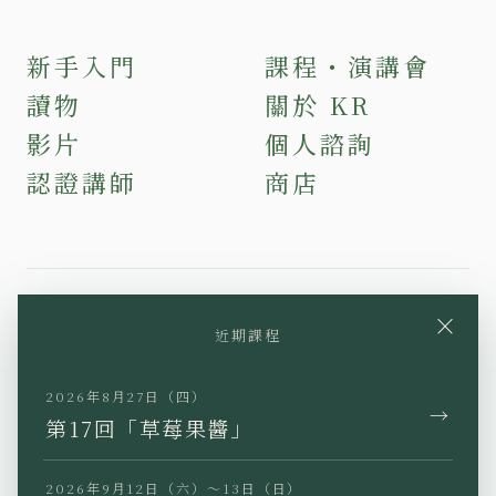
新手入門
課程・演講會
讀物
關於 KR
影片
個人諮詢
認證講師
商店
×
近期課程
YouTube
Instagram
Facebook
TikTok
LINE
2026年8月27日（四）
→
第17回「草莓果醬」
2026年9月12日（六）～13日（日）