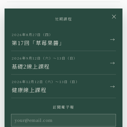
×
近期課程
YouTube
Instagram
Facebook
TikTok
LINE
2026年8月27日（四）
→
第17回「草莓果醬」
2026年9月12日（六）～13日（日）
→
基礎2線上課程
JP
EN
KR
TW
2026年12月12日（六）～13日（日）
→
健康線上課程
訂閱電子報
隱私權政策
特定商業交易法標示
使用條款