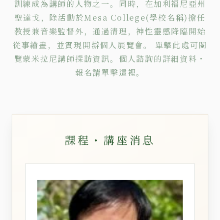
訓練成為講師的人物之一。同時，在加利福尼亞州
聖達戈，除活動於Mesa College(學校名稱)擔任
教授兼音樂監督外，通過清理，神性靈感降臨開始
從事繪畫，並實現開辦個人展覽會。
單擊
此處可閱
覽蒙米拉尼講師探訪資訊。個人諮詢的詳細資料・
報名請
單擊
這裡。
課程・講座消息