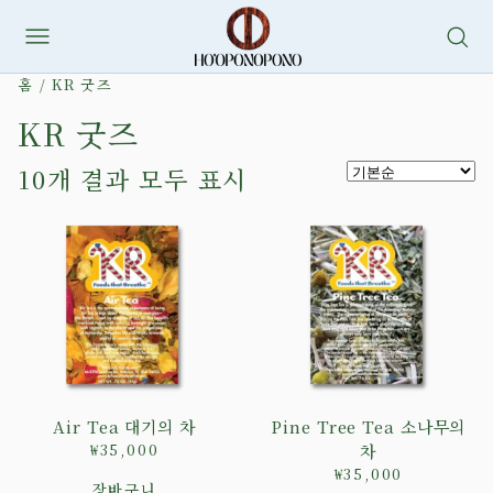
콘
텐
홈
/ KR 굿즈
츠
KR 굿즈
로
바
10개 결과 모두 표시
로
가
기
Air Tea 대기의 차
Pine Tree Tea 소나무의
₩
35,000
차
₩
35,000
장바구니