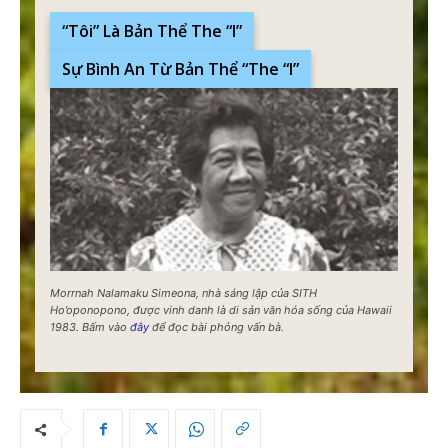
“Tôi” Là Bản Thể The “I”
Sự Bình An Từ Bản Thể “The “I”
Morrnah Nalamaku Simeona, nhà sáng lập của SITH
Ho’oponopono, được vinh danh là di sản văn hóa sống của Hawaii
1983. Bấm vào
đây
để đọc bài phỏng vấn bà.