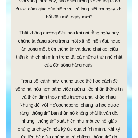
Mỗi sáng thức dậy, bao nhiêu trong số chúng ta có
được cảm giác của niềm vui và lòng biết ơn ngay khi
bắt đầu một ngày mới?
Thật không cường điệu hóa khi nói rằng ngày nay
chúng ta đang sống trong một xã hội hiện đại, ngụp
lặn trong một biển thông tin và đang phải gọt giũa
thần kinh chính mình trong tất cả những thứ nhỏ nhặt
của đời sống hàng ngày.
Trong bối cảnh này, chúng ta có thể học cách để
sống hài hòa hơn bằng việc ngừng tiếp nhận thông tin
và thiền định theo nhiều trường phái khác nhau.
Nhưng đối với Ho’oponopono, chúng ta học được
rằng “thông tin” bản thân nó không phải là vấn đề,
nhưng “thông tin” xuất hiện như một cơ hội giúp
chúng ta chuyển hóa ký ức của chính mình. Khi ký
ức liên hệ giữa chúng ta và những “thông tin” đó