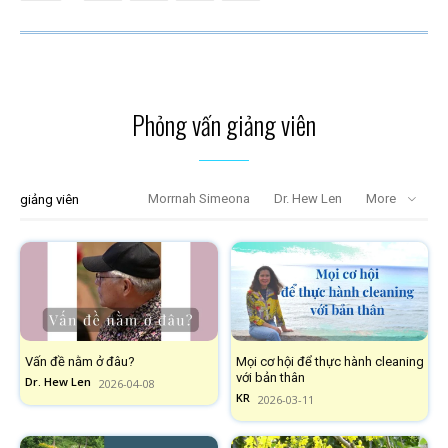
Phỏng vấn giảng viên
Morrnah Simeona
Dr. Hew Len
More
giảng viên
Vấn đề nằm ở đâu?
Mọi cơ hội để thực hành cleaning
với bản thân
Dr. Hew Len
2026-04-08
KR
2026-03-11