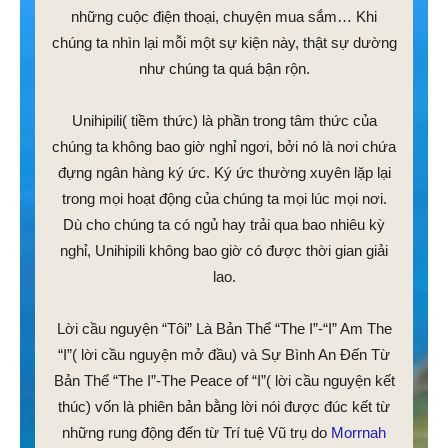
những cuộc điện thoại, chuyện mua sắm… Khi
chúng ta nhìn lại mỗi một sự kiện này, thật sự dường
như chúng ta quá bận rộn.
Unihipili( tiềm thức) là phần trong tâm thức của
chúng ta không bao giờ nghỉ ngơi, bởi nó là nơi chứa
đựng ngân hàng ký ức. Ký ức thường xuyên lặp lại
trong mọi hoạt động của chúng ta mọi lúc mọi nơi.
Dù cho chúng ta có ngủ hay trải qua bao nhiêu kỳ
nghỉ, Unihipili không bao giờ có được thời gian giải
lao.
Lời cầu nguyện “Tôi” Là Bản Thể “The I”-“I” Am The
“I”( lời cầu nguyện mở đầu) và Sự Bình An Đến Từ
Bản Thể “The I”-The Peace of “I”( lời cầu nguyện kết
thúc) vốn là phiên bản bằng lời nói được đúc kết từ
những rung động đến từ Trí tuệ Vũ trụ do
Morrnah