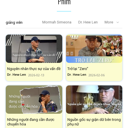
Phim
Morrnah Simeona
Dr. Hew Len
More
giảng viên
Nguyên nhân thực sự của vấn đề
Trở lại “Zero”
Dr. Hew Len
Dr. Hew Len
2026-02-13
2026-02-06
Những người đang cần được
Nguồn gốc sự giận dữ bên trong
chuyển hóa
phụ nữ