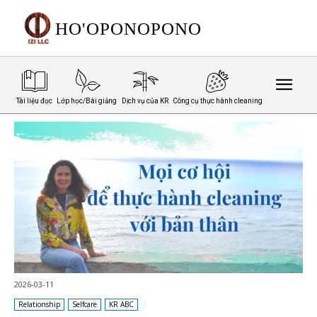
HO'OPONOPONO
Tài liệu đọc
Lớp học/Bài giảng
Dịch vụ của KR
Công cụ thực hành cleaning
2026-03-11
Relationship
Selfcare
KR ABC