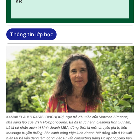
KR
Thông tin lớp học
KAMAILELAULI’I RAFAELOVICH( KR), học trò đầu tiên của Morrnah Simeona,
nhà sáng lập của SITH Ho’oponopono. Bà đã thực hành cleaning hơn 50 năm,
bà là cử nhân quản trị kinh doanh MBA, đồng thời là một chuyên gia trị liệu
Massage truyền thống. Bên cạnh công việc kinh doanh bất động sản ở Hawaii,
hiện tại bà vẫn đang làm công việc tư vấn consulting bằng Ho’oponopono liên