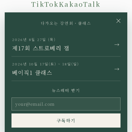
TikTok
KakaoTalk
×
다가오는 강연회・클래스
2026년 8월 27일 (목)
→
JP
EN
KR
TW
제17회 스트로베리 잼
2026년 10월 17일(토) ~ 18일(일)
→
베이직1 클래스
개인정보 처리방침
특정상거래법에 근거한 표기
뉴스레터 받기
이용약관
Copyright (C) Ho’oponopono
구독하기
Asia All rights reserved.