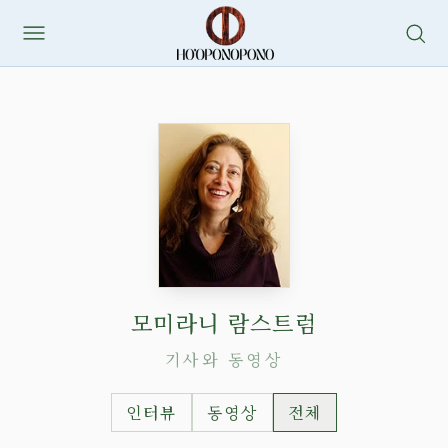
콘
텐
츠
로
바
로
가
기
모미라니 람스트럼
기사와 동영상
인터뷰
동영상
전체